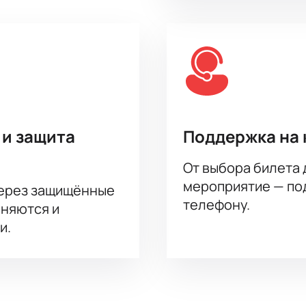
 и защита
Поддержка на 
От выбора билета 
мероприятие — под
через защищённые
телефону.
аняются и
и.