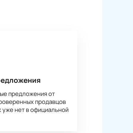
ряжение на протяжении всего
 эмоции, напряжение и азарт
ы на матч между Казахстаном и
евероятных эмоций и
редложения
ые предложения от
проверенных продавцов
х уже нет в официальной