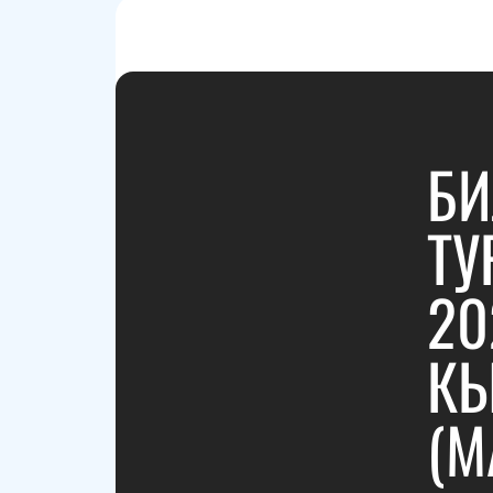
БИ
ТУ
20
КЫ
(М