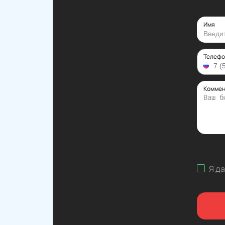
Имя
Телефо
Коммен
Я д