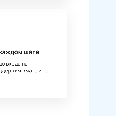
каждом шаге
до входа на
держим в чате и по