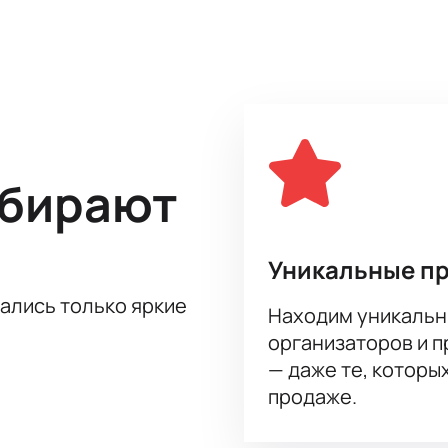
абранных очков, что гарантирует неизменную интригу и нап
 этот футбольный ивент будет интересен каждому, кто ценит
твовать на этом незабываемом событии! Приобретите билет
 МБУ ДО СШ 14 «ЗЕНИТ» уже сегодня и погрузитесь в мир н
йствия.
ыбирают
Уникальные п
тались только яркие
Находим уникальн
организаторов и 
— даже те, которы
продаже.