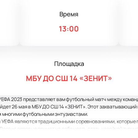
Время
13:00
Площадка
МБУ ДО СШ 14 «ЗЕНИТ»
ЕФА 2023 представляет вам футбольный матч между команд
ойдет 26 мая в МБУ ДО СШ 14 «ЗЕНИТ». Этот захватывающий
 многими футбольными энтузиастами.
 УЕФА являются традиционными соревнованиями, которые г
з Россия впервые примет на себя честь стать хозяйкой турни
круговой системы, где каждая команда проведет три захва