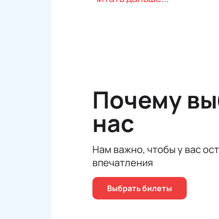
будут определены по количеству н
турнира. Независимо от возраста,
настоящей игры.
Не упустите возможность присутс
Кыргызстаном (мальчики) 26 мая в
непредсказуемого футбольного де
Почему в
нас
Нам важно, чтобы у вас ос
впечатления
Выбрать билеты