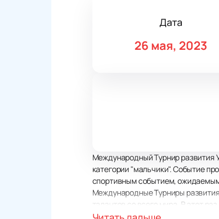
Дата
26 мая, 2023
Международный Турнир развития У
категории "мальчики". Событие пр
спортивным событием, ожидаемым
Международные Турниры развития
талантов со всего мира. В этот ра
Матч будет проходить в формате 
Читать дальше...