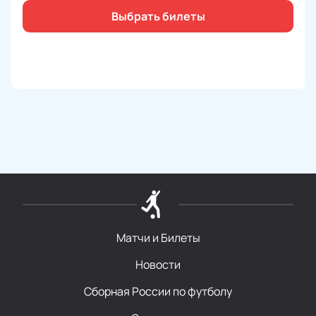
игрой на высококачественном поле, а также
Выбрать билеты
комфортными трибунами, которые обеспечат
отличную видимость и комфортное пребывание.
Мы приглашаем вас присоединиться к нам и стать
свидетелями этого захватывающего спортивного
события. Не упустите возможность увидеть в
действии лучших футзалистов России и Сербии, их
мастерство и профессионализм.
Приобретайте билеты
на нашем сайте и
готовьтесь к незабываемому футзальному шоу. Мы
ждем вас на матче Россия - Сербия в Nova Arena!
Матчи и Билеты
Новости
Сборная России по футболу