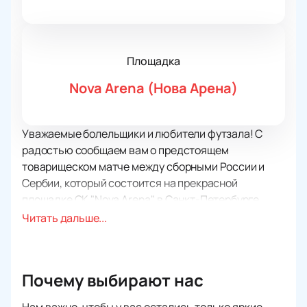
Площадка
Nova Arena (Нова Арена)
Уважаемые болельщики и любители футзала! С
радостью сообщаем вам о предстоящем
товарищеском матче между сборными России и
Сербии, который состоится на прекрасной
площадке СК "Nova Arena" в Санкт-Петербурге.
Это будет настоящий футзальный праздник, где
Читать дальше...
сильнейшие команды сойдутся в поединке, полном
страсти и соперничества. Сборная России,
известная своими достижениями и талантливыми
Почему выбирают нас
игроками, примет вызов от сборной Сербии,
которая также известна своими высокими