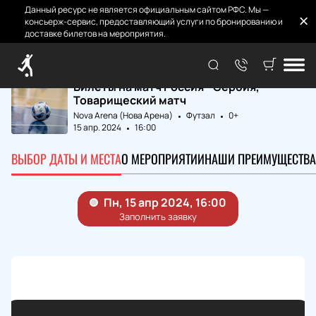
Данный ресурс не является официальным сайтом РФС. Мы —
консьерж-сервис, предоставляющий услуги по бронированию и
доставке билетов на мероприятия.
Главная
Матчи и Билеты
Россия - Сербия
Билеты на матч Россия - Сербия,
Товарищеский матч
Nova Arena (Нова Арена)
Футзал
0+
15 апр. 2024
16:00
ВЫБОР ДАТЫ И МЕСТА
О МЕРОПРИЯТИИ
НАШИ ПРЕИМУЩЕСТВА