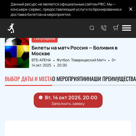
Данный ресурс не является официальным сайтом РФС. Мы —
консьерж-сервис, предоставляющий услуги по бронированию и
доставке билетов на мероприятия.
Главная
Матчи и Билеты
Россия - Боливия
Популярное
Билеты на матч Россия — Боливия в
Москве
ВТБ-АРЕНА
Футбол. Товарищеский Матч
0+
14 окт. 2025
20:00
ВЫБОР ДАТЫ И МЕСТА
О МЕРОПРИЯТИИ
НАШИ ПРЕИМУЩЕСТВА