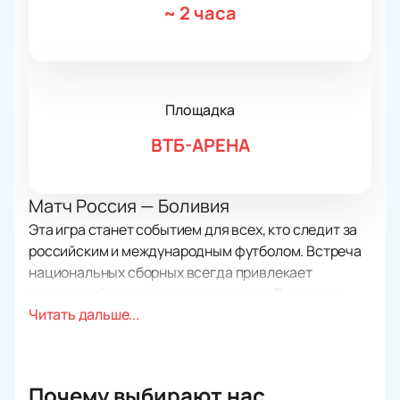
~
2 часа
Площадка
ВТБ-АРЕНА
Матч Россия — Боливия
Эта игра станет событием для всех, кто следит за
российским и международным футболом. Встреча
национальных сборных всегда привлекает
внимание болельщиков и экспертов. Прогноз на
Читать дальше...
матч основывается на опыте игроков и стремлении
команд показать максимум. Атмосфера
футбольного состязания, накал страстей на поле,
яркие эмоции трибун — все это ждет вас на
Почему выбирают нас