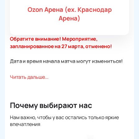
Ozon Арена (ex. Краснодар
Арена)
Обратите внимание! Мероприятие,
запланированное на 27 марта, отменено!
Дата и время начала матча могут измениться!
Захватывающий матч между российской сборной
Читать дальше...
по футболу и сборной Мали (Африка) состоится
уже совсем скоро! О товарищеском матче наши
фанаты мечтали уже давно, ведь значимых
Почему выбирают нас
футбольных турниров они не видели уже несколько
лет. Российский футбольный союз инициировал эту
Нам важно, чтобы у вас остались только яркие
важную игру в российском спорте на радость всем
впечатления
поклонникам футбола.
Сборная России занимает 36-е место в рейтинге