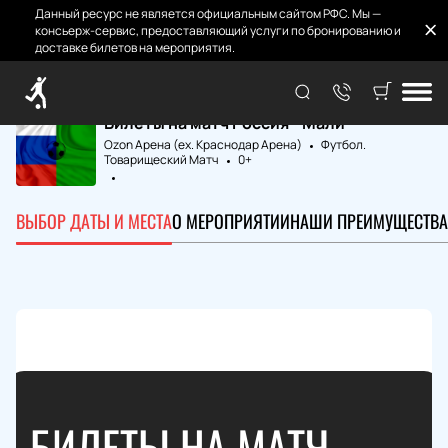
Данный ресурс не является официальным сайтом РФС. Мы —
консьерж-сервис, предоставляющий услуги по бронированию и
доставке билетов на мероприятия.
Главная
Матчи и Билеты
Россия - Мали
Билеты на матч Россия - Мали
Ozon Арена (ex. Краснодар Арена)
Футбол.
Товарищеский Матч
0+
ВЫБОР ДАТЫ И МЕСТА
О МЕРОПРИЯТИИ
НАШИ ПРЕИМУЩЕСТВА
БИЛЕТЫ НА МАТЧ