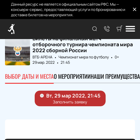
Данный ресурс не является официальным сайтом РФС. Мы —
консьерж-сервис, предоставляющий услуги по бронированию и
доставке билетов на мероприятия.
Главная
Матчи и Билеты
Финальный матч о...
Билеты на финальный матч
отборочного турнира чемпионата мира
2022 сборной России
ВТБ-АРЕНА
Чемпионат мира по футболу
0+
29 мар. 2022
21:45
ВЫБОР ДАТЫ И МЕСТА
О МЕРОПРИЯТИИ
НАШИ ПРЕИМУЩЕСТВА