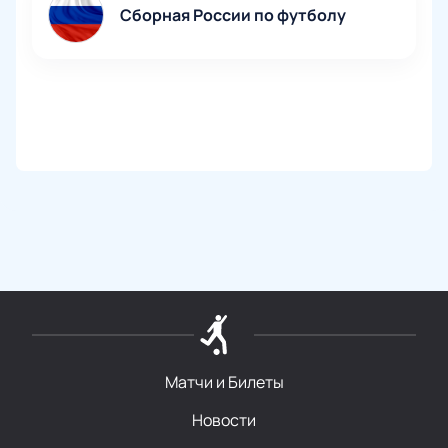
указанный e-mail или с помощью курьерской
Сборная России по футболу
доставки. Доставка оплачивается отдельно.
Цена билетов на финал отборочного турнира 29
марта зависит от выбранных мест и видна на этапе
оформления заказа.
Увидеть своими глазами встречу футбольных
команд на соревнованиях мирового уровня
мечтает каждый болельщик. Не упустите
возможность попасть на финальный матч
отборочного турнира и поболеть за любимую
команду прямо с трибун!
Матчи и Билеты
Новости