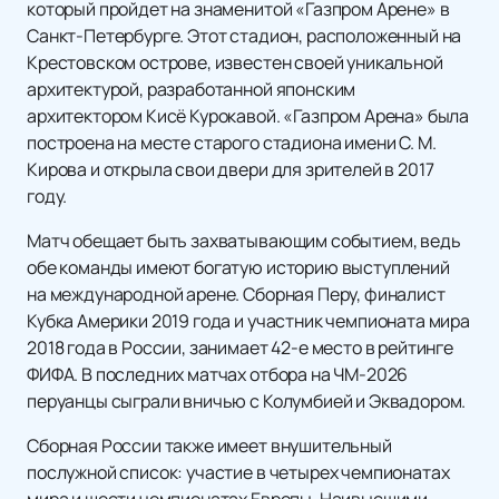
который пройдет на знаменитой «Газпром Арене» в
Санкт-Петербурге. Этот стадион, расположенный на
Крестовском острове, известен своей уникальной
архитектурой, разработанной японским
архитектором Кисё Курокавой. «Газпром Арена» была
построена на месте старого стадиона имени С. М.
Кирова и открыла свои двери для зрителей в 2017
году.
Матч обещает быть захватывающим событием, ведь
обе команды имеют богатую историю выступлений
на международной арене. Сборная Перу, финалист
Кубка Америки 2019 года и участник чемпионата мира
2018 года в России, занимает 42-е место в рейтинге
ФИФА. В последних матчах отбора на ЧМ-2026
перуанцы сыграли вничью с Колумбией и Эквадором.
Сборная России также имеет внушительный
послужной список: участие в четырех чемпионатах