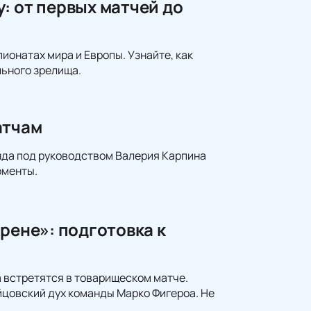
: от первых матчей до
ионатах мира и Европы. Узнайте, как
ьного зрелища.
атчам
нда под руководством Валерия Карпина
оменты.
рене»: подготовка к
а встретятся в товарищеском матче.
йцовский дух команды Марко Фигероа. Не