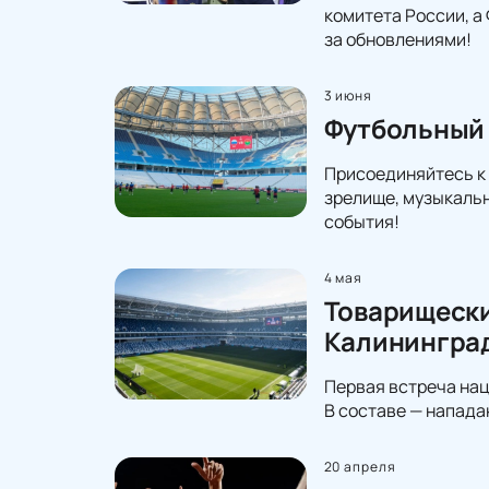
комитета России, 
за обновлениями!
3 июня
Футбольный 
Присоединяйтесь к
зрелище, музыкальн
события!
4 мая
Товарищески
Калининград
Первая встреча нац
В составе — напада
20 апреля