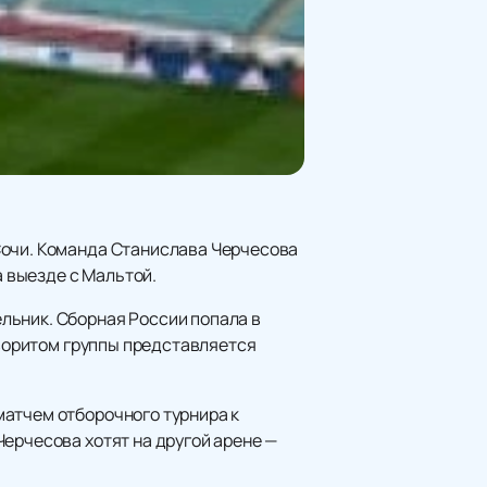
Сочи. Команда Станислава Черчесова
а выезде с Мальтой.
льник. Сборная России попала в
аворитом группы представляется
матчем отборочного турнира к
ерчесова хотят на другой арене —