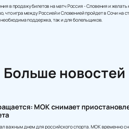
ия в продажу билетов на матч Россия - Словения и желать 
, что игра между Россией и Словенией пройдет в Сочи на с
 необходима поддержка, так и для болельщиков.
Больше новостей
ращается: МОК снимает приостановл
ета
тал важным днем для российского спорта. МОК временно с