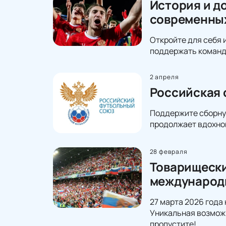
История и д
современны
Откройте для себя 
поддержать команду
2 апреля
Российская 
Поддержите сборную
продолжает вдохно
28 февраля
Товарищески
международ
27 марта 2026 года
Уникальная возможн
пропустите!