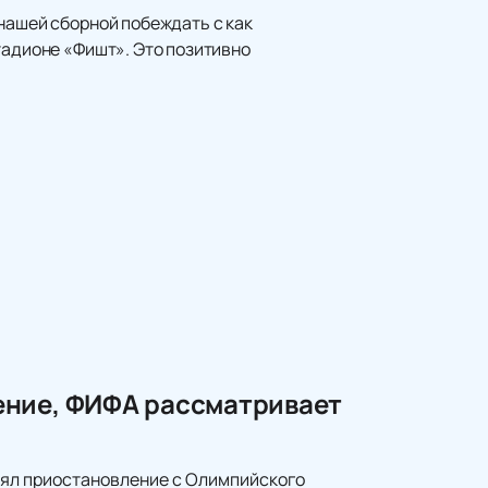
нашей сборной побеждать с как
тадионе «Фишт». Это позитивно
ение, ФИФА рассматривает
нял приостановление с Олимпийского