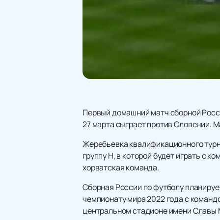
Первый домашний матч сборной Росси
27 марта сыграет против Словении. М
Жеребьевка квалификационного турни
группу H, в которой будет играть с 
хорватская команда.
Сборная России по футболу планируе
чемпионату мира 2022 года с командо
центральном стадионе имени Славы 