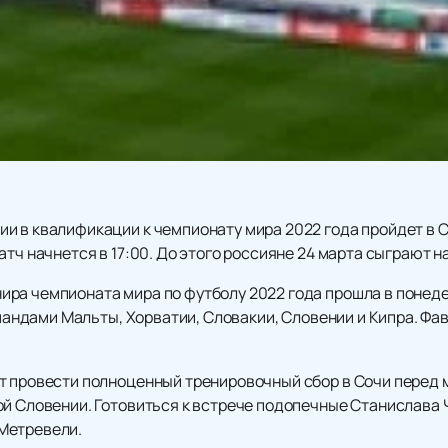
и в квалификации к чемпионату мира 2022 года пройдет в 
атч начнется в 17:00. До этого россияне 24 марта сыграют н
ра чемпионата мира по футболу 2022 года прошла в понеде
командами Мальты, Хорватии, Словакии, Словении и Кипра. Ф
т провести полноценный тренировочный сбор в Сочи перед 
й Словении. Готовиться к встрече подопечные Станислава Ч
Метревели.