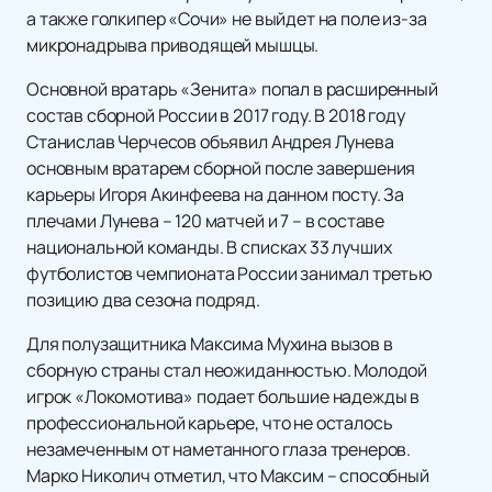
а также голкипер «Сочи» не выйдет на поле из-за
микронадрыва приводящей мышцы.
Основной вратарь «Зенита» попал в расширенный
состав сборной России в 2017 году. В 2018 году
Станислав Черчесов объявил Андрея Лунева
основным вратарем сборной после завершения
карьеры Игоря Акинфеева на данном посту. За
плечами Лунева – 120 матчей и 7 – в составе
национальной команды. В списках 33 лучших
футболистов чемпионата России занимал третью
позицию два сезона подряд.
Для полузащитника Максима Мухина вызов в
сборную страны стал неожиданностью. Молодой
игрок «Локомотива» подает большие надежды в
профессиональной карьере, что не осталось
незамеченным от наметанного глаза тренеров.
Марко Николич отметил, что Максим – способный