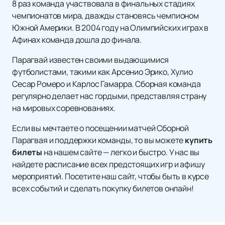
8 раз команда участвовала в финальных стадиях
чемпионатов мира, дважды становясь чемпионом
Южной Америки. В 2004 году на Олимпийских играх в
Афинах команда дошла до финала.
Парагвай известен своими выдающимися
футболистами, такими как Арсенио Эрико, Хулио
Сесар Ромеро и Карлос Гамарра. Сборная команда
регулярно делает нас гордыми, представляя страну
на мировых соревнованиях.
Если вы мечтаете о посещении матчей Сборной
Парагвая и поддержки команды, то вы можете
купить
билеты
на нашем сайте — легко и быстро. У нас вы
найдете расписание всех предстоящих игр и афишу
мероприятий. Посетите наш сайт, чтобы быть в курсе
всех событий и сделать покупку билетов онлайн!