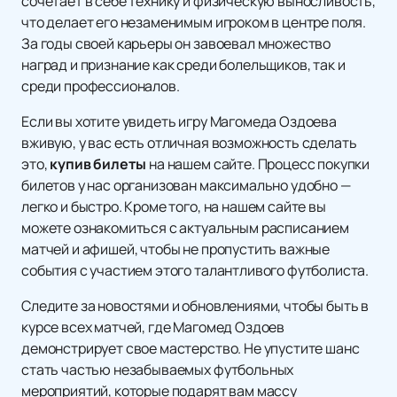
сочетает в себе технику и физическую выносливость,
что делает его незаменимым игроком в центре поля.
За годы своей карьеры он завоевал множество
наград и признание как среди болельщиков, так и
среди профессионалов.
Если вы хотите увидеть игру Магомеда Оздоева
вживую, у вас есть отличная возможность сделать
это,
купив билеты
на нашем сайте. Процесс покупки
билетов у нас организован максимально удобно —
легко и быстро. Кроме того, на нашем сайте вы
можете ознакомиться с актуальным расписанием
матчей и афишей, чтобы не пропустить важные
события с участием этого талантливого футболиста.
Следите за новостями и обновлениями, чтобы быть в
курсе всех матчей, где Магомед Оздоев
демонстрирует свое мастерство. Не упустите шанс
стать частью незабываемых футбольных
мероприятий, которые подарят вам массу