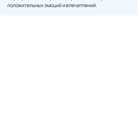
положительных эмоций и впечатлений.
Матчи и Билеты
Новости
Сборная России по футболу
Стадионы
О нас