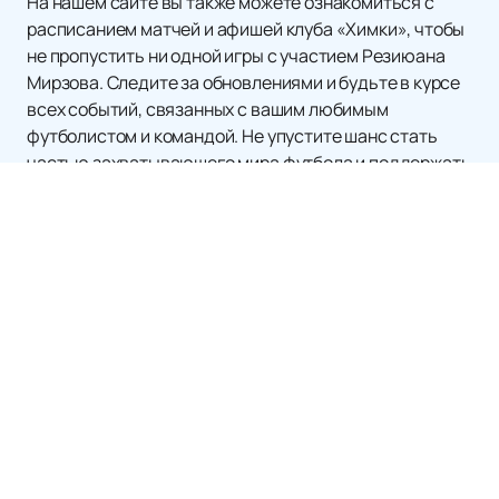
На нашем сайте вы также можете ознакомиться с
расписанием матчей и афишей клуба «Химки», чтобы
не пропустить ни одной игры с участием Резиюана
Мирзова. Следите за обновлениями и будьте в курсе
всех событий, связанных с вашим любимым
футболистом и командой. Не упустите шанс стать
частью захватывающего мира футбола и поддержать
своих кумиров на трибунах стадиона!
Матчи и Билеты