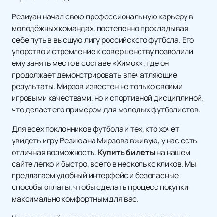
Резиуан начал свою профессиональную карьеру в
молодёжных командах, постепенно прокладывая
себе путь в высшую лигу российского футбола. Его
упорство и стремление к совершенству позволили
ему занять место в составе «Химок», где он
продолжает демонстрировать впечатляющие
результаты. Мирзов известен не только своими
игровыми качествами, но и спортивной дисциплиной,
что делает его примером для молодых футболистов.
Для всех поклонников футбола и тех, кто хочет
увидеть игру Резиюана Мирзова вживую, у нас есть
отличная возможность.
Купить билеты
на нашем
сайте легко и быстро, всего в несколько кликов. Мы
предлагаем удобный интерфейс и безопасные
способы оплаты, чтобы сделать процесс покупки
максимально комфортным для вас.