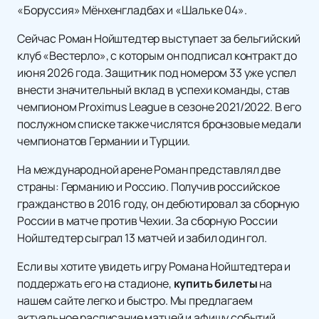
«Боруссия» Мёнхенгладбах и «Шальке 04».
Сейчас Роман Нойштедтер выступает за бельгийский
клуб «Вестерло», с которым он подписал контракт до
июня 2026 года. Защитник под номером 33 уже успел
внести значительный вклад в успехи команды, став
чемпионом Proximus League в сезоне 2021/2022. В его
послужном списке также числятся бронзовые медали
чемпионатов Германии и Турции.
На международной арене Роман представлял две
страны: Германию и Россию. Получив российское
гражданство в 2016 году, он дебютировал за сборную
России в матче против Чехии. За сборную России
Нойштедтер сыграл 13 матчей и забил один гол.
Если вы хотите увидеть игру Романа Нойштедтера и
поддержать его на стадионе,
купить билеты
на
нашем сайте легко и быстро. Мы предлагаем
актуальное расписание матчей и афишу событий,